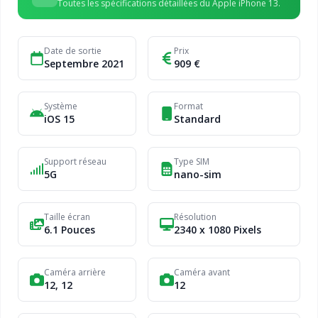
Toutes les spécifications détaillées du Apple iPhone 13.
Date de sortie
Prix
Septembre 2021
909 €
Système
Format
iOS 15
Standard
Support réseau
Type SIM
5G
nano-sim
Taille écran
Résolution
6.1 Pouces
2340 x 1080 Pixels
Caméra arrière
Caméra avant
12, 12
12