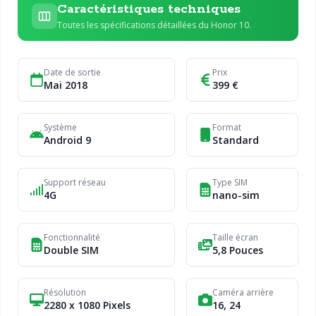
Caractéristiques techniques
Toutes les spécifications détaillées du Honor 10.
Date de sortie
Prix
Mai 2018
399 €
Système
Format
Android 9
Standard
Support réseau
Type SIM
4G
nano-sim
Fonctionnalité
Taille écran
Double SIM
5,8 Pouces
Résolution
Caméra arrière
2280 x 1080 Pixels
16, 24