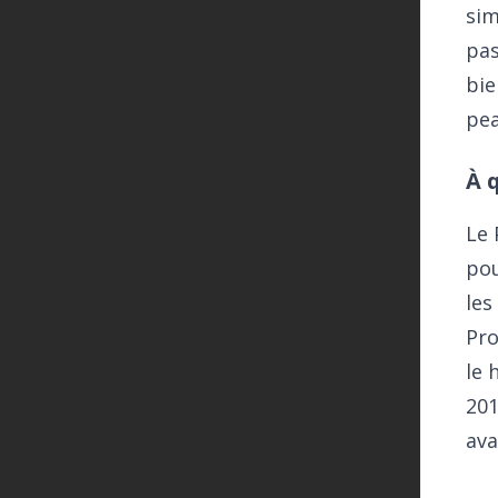
sim
pas
bie
pea
À 
Le 
pou
les
Pro
le 
201
ava