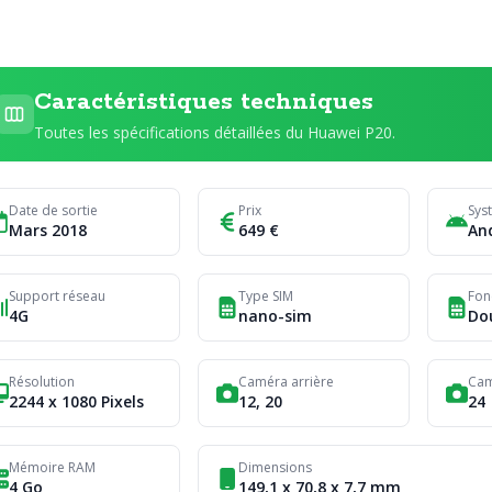
Caractéristiques techniques
Toutes les spécifications détaillées du Huawei P20.
Date de sortie
Prix
Sys
Mars 2018
649 €
An
Support réseau
Type SIM
Fon
4G
nano-sim
Do
Résolution
Caméra arrière
Cam
2244 x 1080 Pixels
12, 20
24
Mémoire RAM
Dimensions
4 Go
149,1 x 70,8 x 7,7 mm