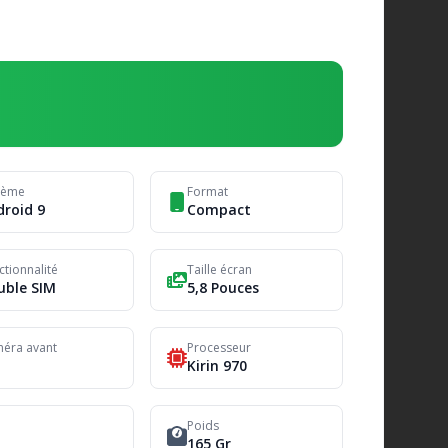
tème
Format
droid 9
Compact
ctionnalité
Taille écran
uble SIM
5,8 Pouces
éra avant
Processeur
Kirin 970
Poids
165 Gr