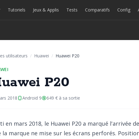
r
Tutoriels
Jeux & Applis
Tests
Comparatifs
Config
es utilisateurs
/
Huawei
/
Huawei P20
WEI
uawei P20
ars 2018
Android 9
649 € à sa sortie
ti en mars 2018, le Huawei P20 a marqué l'arrivée d
 la marque ne mise sur les écrans perforés. Position