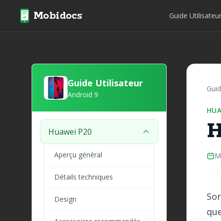
Mobidocs
Guide Utilisateu
Guide Utilisateur
Guid
Android 9
HUA
H
Huawei P20
Aperçu général
M
Détails techniques
Sor
Design
que