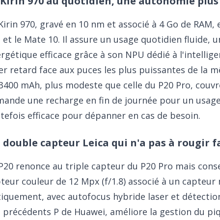
 Kirin 970 au quotidien, une autonomie plus
Kirin 970, gravé en 10 nm et associé à 4 Go de RAM, 
 et le Mate 10. Il assure un usage quotidien fluide, 
rgétique efficace grâce à son NPU dédié à l'intelligen
er retard face aux puces les plus puissantes de la 
3400 mAh, plus modeste que celle du P20 Pro, couv
ande une recharge en fin de journée pour un usage p
tefois efficace pour dépanner en cas de besoin.
 double capteur Leica qui n'a pas à rougir f
P20 renonce au triple capteur du P20 Pro mais conse
teur couleur de 12 Mpx (f/1.8) associé à un capteur
iquement, avec autofocus hybride laser et détection
 précédents P de Huawei, améliore la gestion du piq