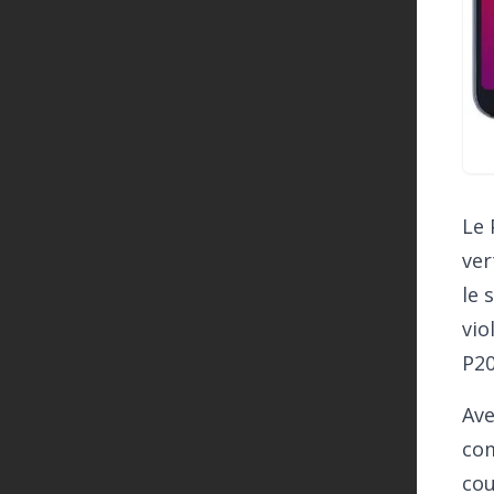
Le 
ver
le 
vio
P20
Ave
com
cou