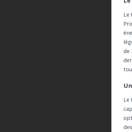
Le
Le 
Pro
éne
lég
de 
dem
tou
Un
Le 
cap
opt
des