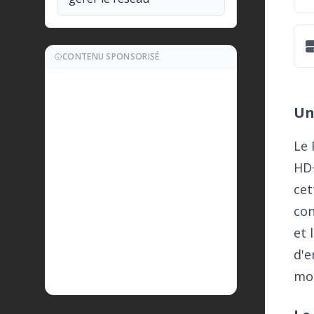
CONTENU SPONSORISÉ
Un
Le 
HD+
cet
con
et 
d'e
mod