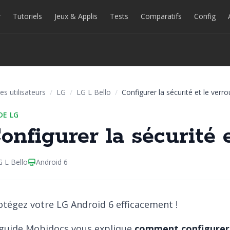
r
Tutoriels
Jeux & Applis
Tests
Comparatifs
Config
es utilisateurs
/
LG
/
LG L Bello
/
Configurer la sécurité et le verro
DE LG
onfigurer la sécurité e
G L Bello
Android 6
tégez votre LG Android 6 efficacement !
guide Mobidocs vous explique
comment configurer l