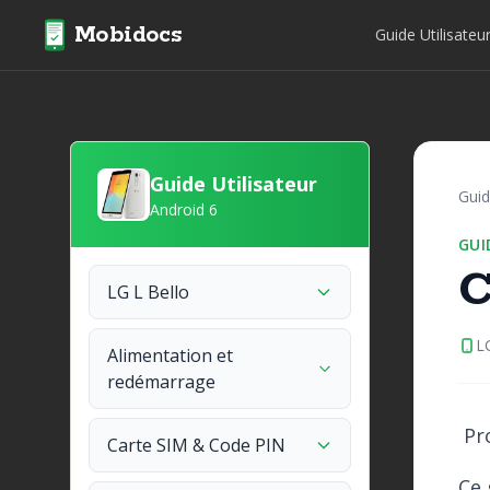
Mobidocs
Guide Utilisateu
Guide Utilisateur
Guid
Android 6
GUI
C
LG L Bello
L
Alimentation et
redémarrage
Pro
Carte SIM & Code PIN
Ce 