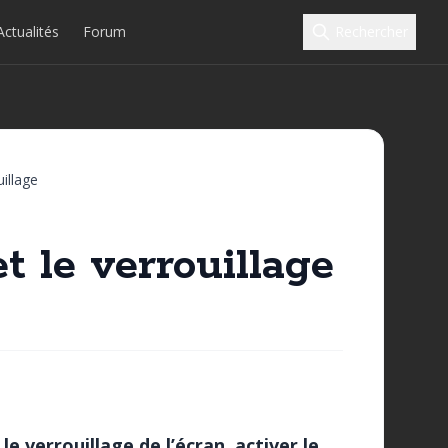
Actualités
Forum
Rechercher
uillage
t le verrouillage
e verrouillage de l’écran, activer le