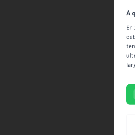
À 
En 
déb
tem
ult
lar