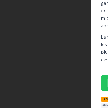
gam
une
mic
app
La 
les
plu
des
S
ANN