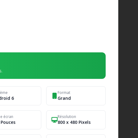
s.
tème
Format
droid 6
Grand
le écran
Résolution
 Pouces
800 x 480 Pixels