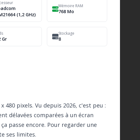
cesseur
Mémoire RAM
oadcom
768 Mo
M21664 (1,2 GHz)
ds
Stockage
 Gr
8
x 480 pixels. Vu depuis 2026, c'est peu :
sent délavées comparées à un écran
, ça passe encore. Pour regarder une
e ses limites.