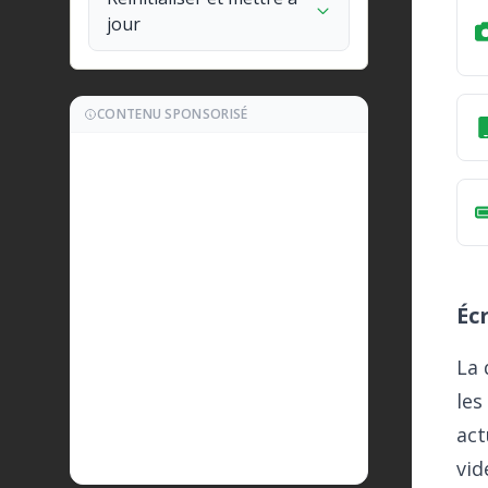
jour
CONTENU SPONSORISÉ
Éc
La 
les
act
vid