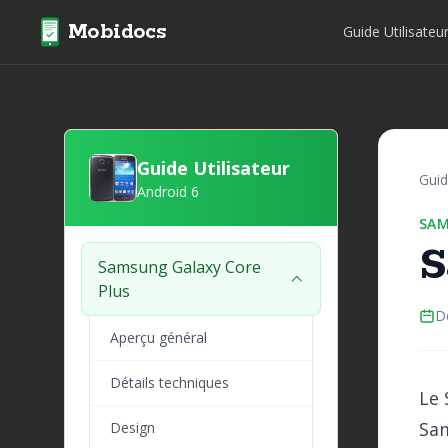
Mobidocs
Guide Utilisateu
Guide Utilisateur
Guid
Android 6
SA
S
Samsung Galaxy Core
Plus
D
Aperçu général
Détails techniques
Le 
Sam
Design