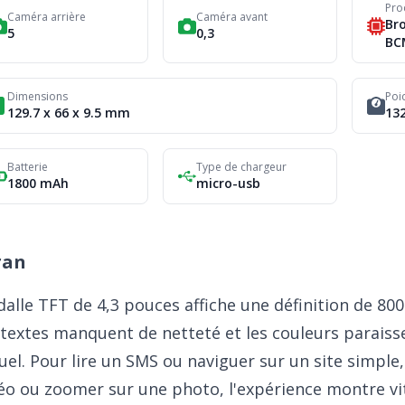
Pro
Caméra arrière
Caméra avant
Br
5
0,3
BC
Dimensions
Poi
129.7 x 66 x 9.5 mm
132
Batterie
Type de chargeur
1800 mAh
micro-usb
ran
dalle TFT de 4,3 pouces affiche une définition de 800 
 textes manquent de netteté et les couleurs parais
uel. Pour lire un SMS ou naviguer sur un site simple
éo ou zoomer sur une photo, l'expérience montre vit