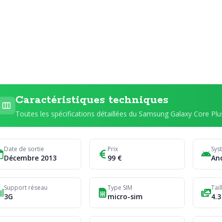
Caractéristiques techniques
Toutes les spécifications détaillées du Samsung Galaxy Core Plu
Date de sortie
Prix
Sys
Décembre 2013
99 €
An
Support réseau
Type SIM
Tail
3G
micro-sim
4.3