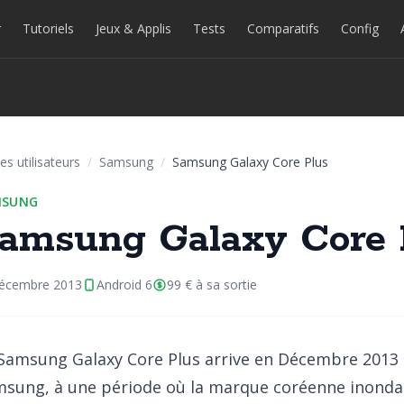
r
Tutoriels
Jeux & Applis
Tests
Comparatifs
Config
es utilisateurs
/
Samsung
/
Samsung Galaxy Core Plus
MSUNG
amsung Galaxy Core 
écembre 2013
Android 6
99 € à sa sortie
Samsung Galaxy Core Plus arrive en Décembre 201
sung, à une période où la marque coréenne inondai