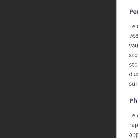
Pe
Le 
768
vau
sto
sto
d'u
sur
Ph
Le 
rap
app